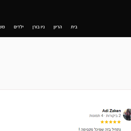
בית
הריון
ניו בורן
ילדים
מש