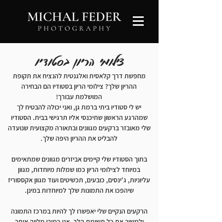
צילומי הריון בסטודיו
מחפשת דרך קלאסית ואלגנטית להנציח את תקופת
ההריון שלך? צילומי הריון בסטודיו הם הבחירה
המושלמת עבורך!
יש לי סטודיו ביתי ברמת גן, ואני יכולה להבטיח לך
שמהרגע הראשון שתיכנסי אליו תרגישי בבית. הסטודיו
שלי מאובזר ברקעים מגוונים ובתאורה מקצועית שנועדה
להבליט את ההריון היפה שלך.
בתוך הסטודיו שלי קיימים אביזרים מגוונים שמתאימים
במיוחד לצילומי הריון כמו שמלות מיוחדות, מגוון
עליוניות, ג'ינסים, כובעים, תכשיטים ועוד מגוון אקססוריז
שיהפכו את התמונות שלך למיוחדות במינן.
הרקעים הנקיים שלי יאפשרו לך להיות במרכז התמונה
ולמשוך את כל תשומת הלב. אני כמובן מלווה אותך